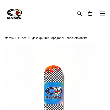
магазин
>
все
>
дека фингерборд randl - checkers on fire