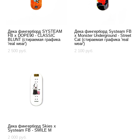
Дека фингерборд SYSTEAM
Дека фингерборд Systeam FB
FB x DOPE90 - CLASSIC
x Monster Underground - Street
BLUNT (стираемая графика
Cat (стираемая графика 'real
'real wear')
wear')
2 500 pуб.
2 100 pуб.
Дека фингерборд Skies x
Systeam FB - SMILE M
2 000 pуб.