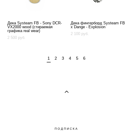
Дека Systeam FB - Sony DCR-
Дека фингерборд Systeam FB
VX2000 wood (стираемая
x Dange - Explosion
графика real wear)
2 100 pуб.
2 500 pуб.
1
2
3
4
5
6
ПОДПИСКА