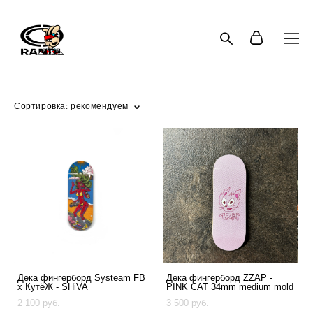
Сортировка:
рекомендуем
Дека фингерборд Systeam FB
Дека фингерборд ZZAP -
x КутёЖ - SHiVA
PINK CAT 34mm medium mold
2 100 pуб.
3 500 pуб.