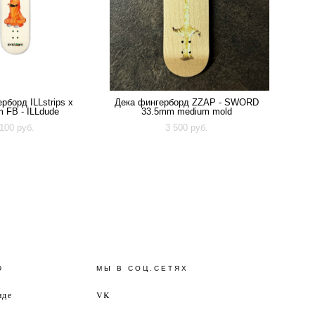
рборд ILLstrips x
Дека фингерборд ZZAP - SWORD
 FB - ILLdude
33.5mm medium mold
 100 pуб.
3 500 pуб.
Ю
МЫ В СОЦ.СЕТЯХ
нде
VK