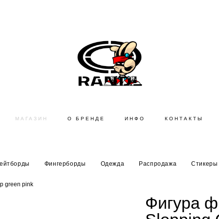
МАГАЗИН
О БРЕНДЕ
ИНФО
КОНТАКТЫ
ейтборды
Фингерборды
Одежда
Распродажа
Стикеры 
p green pink
Фигура ф