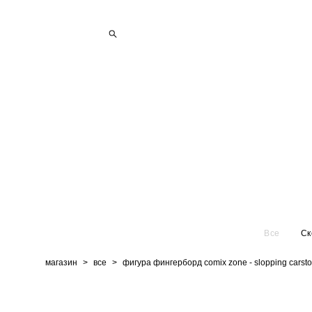
Все
Ск
магазин
>
все
>
фигура фингерборд comix zone - slopping carsto