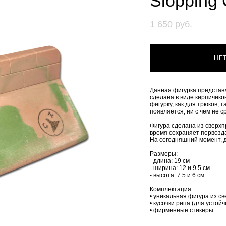
Slopping 
1 650 pуб.
НЕ
Данная фигурка представл
сделана в виде кирпичико
фигурку, как для трюков, 
появляется, ни с чем не 
Фигура сделана из сверхп
время сохраняет первозд
На сегодняшний момент, д
Размеры:
- длина: 19 см
- ширина: 12 и 9.5 см
- высота: 7.5 и 6 см
Комплектация:
• уникальная фигура из с
• кусочки рипа (для устой
• фирменные стикеры