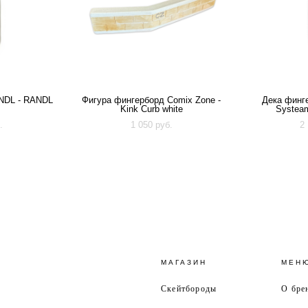
NDL - RANDL
Фигура фингерборд Comix Zone -
Дека финге
Kink Curb white
Systeam
.
1 050 pуб.
2
МАГАЗИН
МЕН
Скейтбороды
О бре