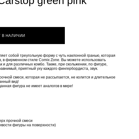
Carstop green pink
Т В НАЛИЧИИ
яет собой треугольную форму с чуть наклонной гранью, которая
в, в фирменном стиле Comix Zone. Вы можете использовать
так и для различных комбо. Также, при скольжении, по фигуре,
сравнимый, приятный уху каждого фингербордиста, звук.
рочной смеси, которая не рассыпается, не колится и длительное
анный вид!
анная фигура не имеет аналогов в мире!
верх прочной смеси
чивости фигуры на поверхности)