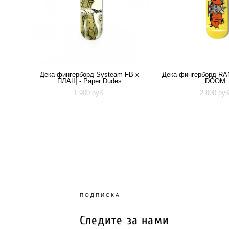
Дека фингерборд Systeam FB x
Дека фингерборд RA
ПЛАЩ - Paper Dudes
DOOM
1 900 pуб.
2 000 pуб
ПОДПИСКА
Следите за нами