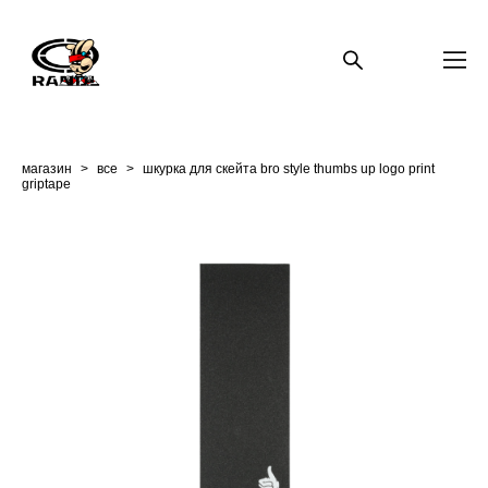
магазин
>
все
>
шкурка для скейта bro style thumbs up logo print
griptape