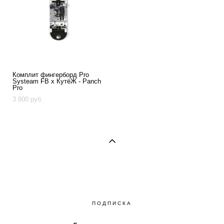
Комплит фингерборд Pro
Systeam FB x КутёЖ - Panch
Pro
3 800 pуб.
ПОДПИСКА