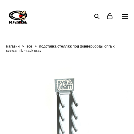
магазин
>
все
>
подставка стеллаж под фингерборды ohra x
systeam fb - rack gray