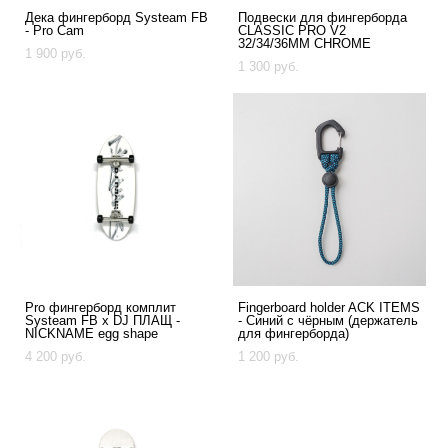
Дека фингерборд Systeam FB
Подвески для фингерборда
- Pro Cam
CLASSIC PRO V2
32/34/36MM CHROME
1 900 pуб.
1 300 pуб.
Pro фингерборд комплит
Fingerboard holder ACK ITEMS
Systeam FB x DJ ПЛАЩ -
- Синий с чёрным (держатель
NICKNAME egg shape
для фингерборда)
4 200 pуб.
1 200 pуб.