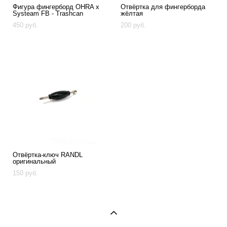
Фигура фингерборд OHRA x
Отвёртка для фингерборда
Systeam FB - Trashcan
жёлтая
450 pуб.
200 pуб.
Отвёртка-ключ RANDL
оригинальный
150 pуб.