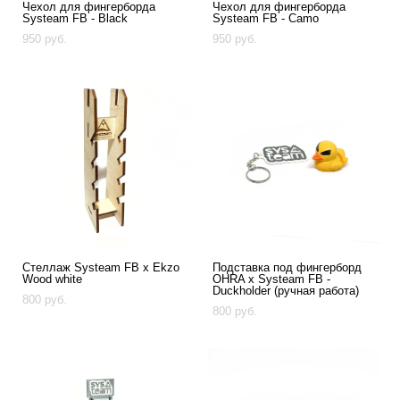
Чехол для фингерборда
Чехол для фингерборда
Systeam FB - Black
Systeam FB - Camo
950 pуб.
950 pуб.
Стеллаж Systeam FB x Ekzo
Подставка под фингерборд
Wood white
OHRA x Systeam FB -
Duckholder (ручная работа)
800 pуб.
800 pуб.