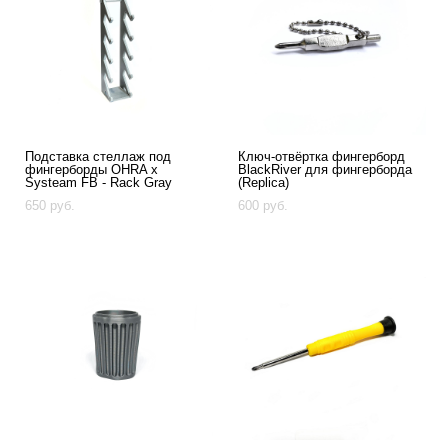
Подставка стеллаж под
Ключ-отвёртка фингерборд
фингерборды OHRA x
BlackRiver для фингерборда
Systeam FB - Rack Gray
(Replica)
650 pуб.
600 pуб.