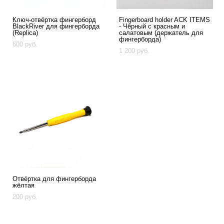
Ключ-отвёртка фингерборд
Fingerboard holder ACK ITEMS
BlackRiver для фингерборда
- Чёрный с красным и
(Replica)
салатовым (держатель для
фингерборда)
600 pуб.
1 200 pуб.
Отвёртка для фингерборда
жёлтая
200 pуб.