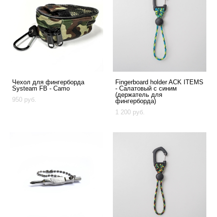
Чехол для фингерборда
Fingerboard holder ACK ITEMS
Systeam FB - Camo
- Cалатовый с синим
(держатель для
950 pуб.
фингерборда)
1 200 pуб.