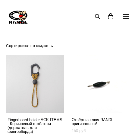
Сортировка:
по скидке
Fingerboard holder ACK ITEMS
Отвёртка-ключ RANDL
- Коричневый с жёлтым
оригинальный
(держатель для
150 pуб.
фингерборда)