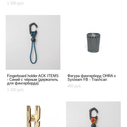
1 200 pуб.
Fingerboard holder ACK ITEMS
Фигура фингерборд OHRA x
- Синий с чёрным (держатель
Systeam FB - Trashcan
для фингерборда)
450 pуб.
1 200 pуб.