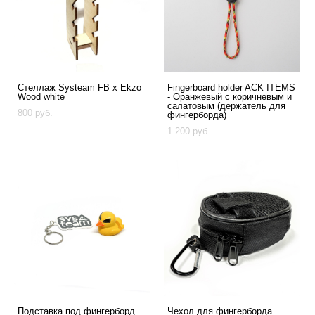
Стеллаж Systeam FB x Ekzo
Fingerboard holder ACK ITEMS
Wood white
- Оранжевый с коричневым и
салатовым (держатель для
800 pуб.
фингерборда)
1 200 pуб.
Подставка под фингерборд
Чехол для фингерборда