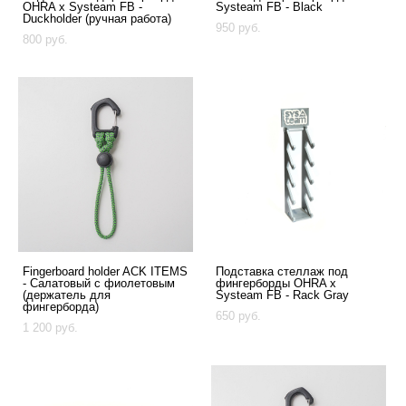
OHRA x Systeam FB -
Systeam FB - Black
Duckholder (ручная работа)
950 pуб.
800 pуб.
Fingerboard holder ACK ITEMS
Подставка стеллаж под
- Cалатовый с фиолетовым
фингерборды OHRA x
(держатель для
Systeam FB - Rack Gray
фингерборда)
650 pуб.
1 200 pуб.